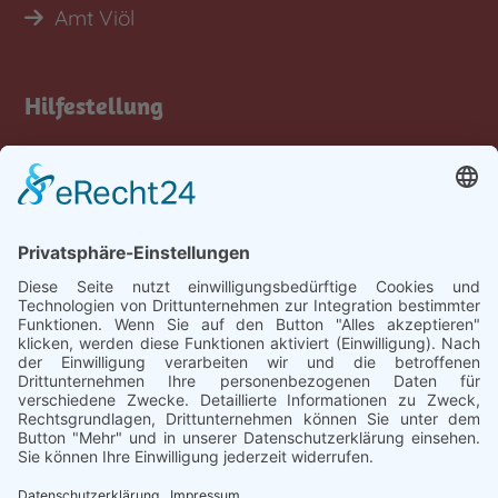
Amt Viöl
Hilfestellung
Tastatur-Hilfen
Inhalt
Rechtliches
Impressum
Datenschutz
Barrierefreiheit