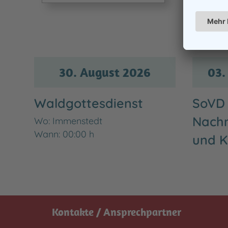
30. August 2026
03.
Waldgottesdienst
SoVD 
Nachm
Wo: Immenstedt
Wann:
00:00 h
und 
Kontakte / Ansprechpartner