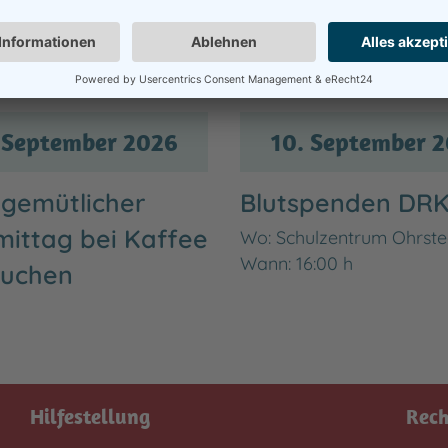
Nächste Termine ...
 September 2026
10. September 
gemütlicher
Blutspenden DR
ittag bei Kaffee
Wo: Schulzentrum Ohrste
Wann:
16:00 h
Kuchen
Hilfestellung
Rech