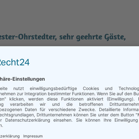
ster-Ohrstedter, sehr geehrte Gäste,
meister der Gemeinde Wester-Ohrstedt freut es mich, 
ormationsangebot wollen wir Ihnen, liebe Bürger, 
ter-Ohrstedt besser kennen zu lernen.
den Sie merken, dass in der Gemeinde Wester-Ohrstedt
meister
edrichsen