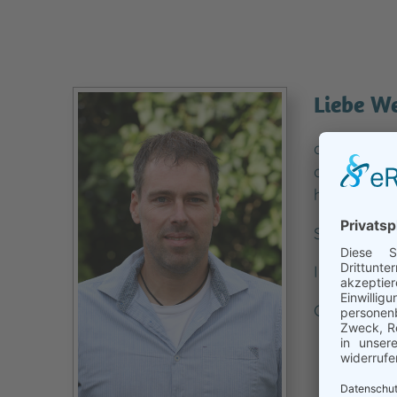
Liebe We
als Bürger
diesem Inf
helfen, Wes
Schnell wer
Ihr Bürger
Gunnar Fri